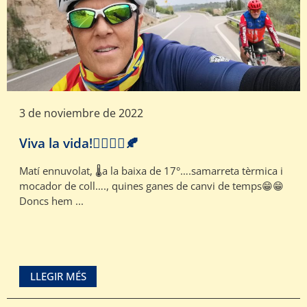
3 de noviembre de 2022
Viva la vida!🚴‍♀️🚴‍♀️🍂
Matí ennuvolat, 🌡️a la baixa de 17°….samarreta tèrmica i
mocador de coll…., quines ganes de canvi de temps😁😁
Doncs hem ...
LLEGIR MÉS