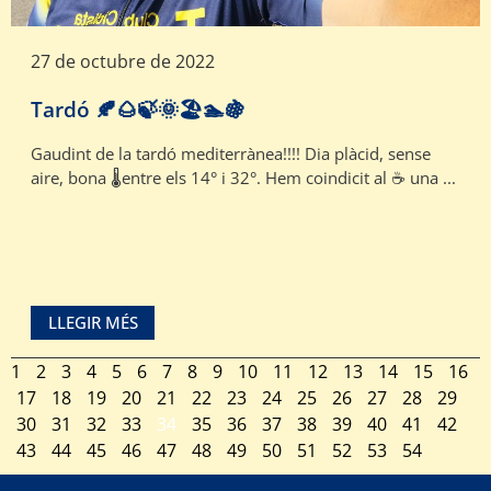
27 de octubre de 2022
Tardó 🍂🌰🍃🌞🏖🏊🍇
Gaudint de la tardó mediterrànea!!!! Dia plàcid, sense
aire, bona 🌡️entre els 14° i 32°. Hem coindicit al ☕ una ...
LLEGIR MÉS
1
2
3
4
5
6
7
8
9
10
11
12
13
14
15
16
17
18
19
20
21
22
23
24
25
26
27
28
29
30
31
32
33
34
35
36
37
38
39
40
41
42
43
44
45
46
47
48
49
50
51
52
53
54