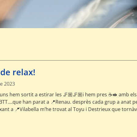
de relax!
e 2023
guns hem sortit a estirar les 🦵🏼🦵🏼i hem pres ☕🥪 amb els
TT….que han parat a 📍Renau. desprès cada grup a anat pe
ixant a 📍Vilabella m’he trovat al Toyu i Destrieux que tornà