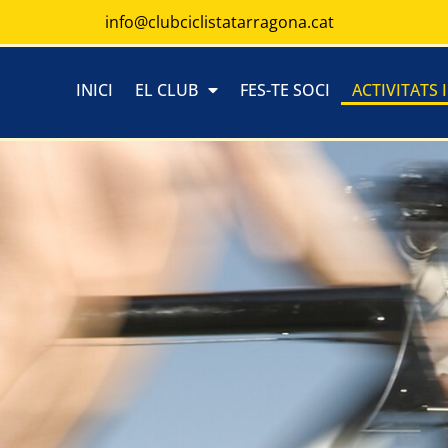
info@clubciclistatarragona.cat
INICI
EL CLUB
FES-TE SOCI
ACTIVITATS 