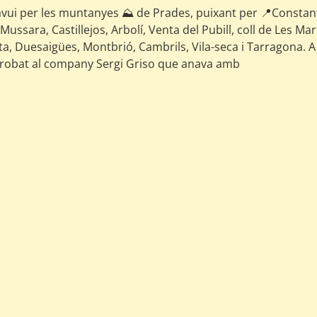
avui per les muntanyes ⛰️ de Prades, puixant per 📍Constant
, Mussara, Castillejos, Arbolí, Venta del Pubill, coll de Les Ma
ta, Duesaigües, Montbrió, Cambrils, Vila-seca i Tarragona. 
 trobat al company Sergi Griso que anava amb