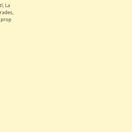
í, La
rrades,
A prop