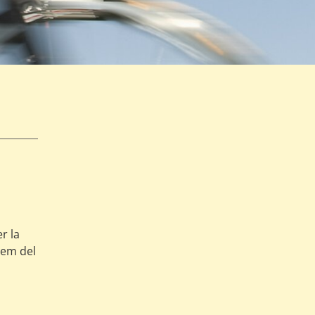
r la
vem del