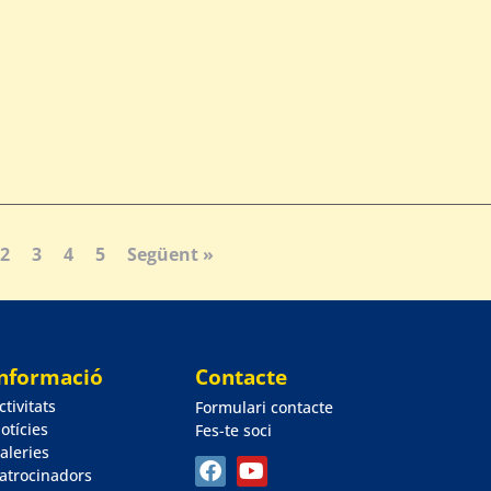
2
3
4
5
Següent »
Informació
Contacte
ctivitats
Formulari contacte
otícies
Fes-te soci
aleries
atrocinadors