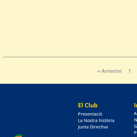
« Anterior
1
El Club
A
Presentació
N
La Nostra història
G
Junta Directiva
P