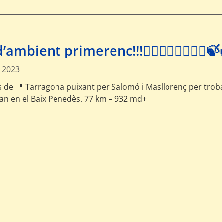
’ambient primerenc!!!🚴‍♀️🚴‍♂️🚴‍♀️🚴‍♂️
 2023
s de 📍 Tarragona puixant per Salomó i Masllorenç per trob
ian en el Baix Penedès. 77 km – 932 md+