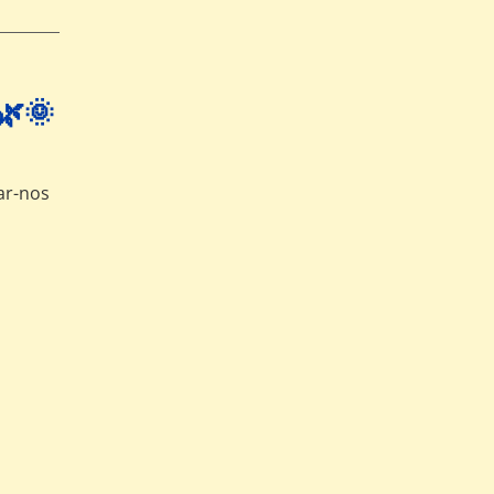
🌿🌞
ar-nos