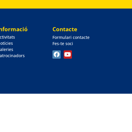
Informació
Contacte
ctivitats
Formulari contacte
otícies
Fes-te soci
aleries
atrocinadors
reservats
Avís Legal
Política de privacitat
Política de cookies