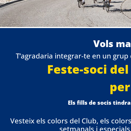
Vols ma
T’agradaria integrar-te en un grup q
Feste-soci del
per 
Els fills de socis tind
Vesteix els colors del Club, els colo
setmanals i especial