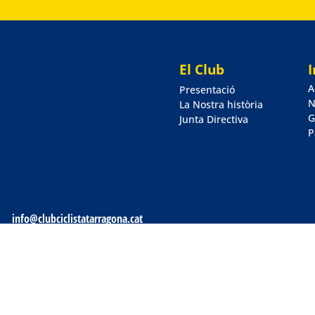
El Club
A
Presentació
N
La Nostra història
G
Junta Directiva
P
info@clubciclistatarragona.cat
© Copyright: Club Ciclista Tarragona - 2018-2026 · Tots els drets 
Powered by: Cide Intelligence Solutions