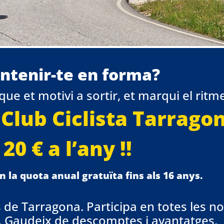
ntenir-te en forma?
ue et motivi a sortir, et marqui el ritme 
 Club Ciclista Tarrago
20 € a l’any !!
ran la quota anual gratuïta fins als 16 anys.
rs de Tarragona. Participa en totes les n
s, Gaudeix de descomptes i avantatges.