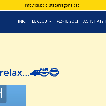
info@clubciclistatarragona.cat
INICI
EL CLUB
FES-TE SOCI
ACTIVITATS 
relax…🚄🤣😎