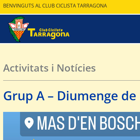
BENVINGUTS AL CLUB CICLISTA TARRAGONA
Activitats i Notícies
Grup A – Diumenge de 