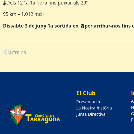
🌡️Dels 12° a 1a hora fins puixar als 29°.
95 km – 1.012 md+
Dissabte 3 de juny 1a sortida en 🚊per arribar-nos fins 
ANTERIOR
El Club
A
Presentació
N
La Nostra història
G
Junta Directiva
P