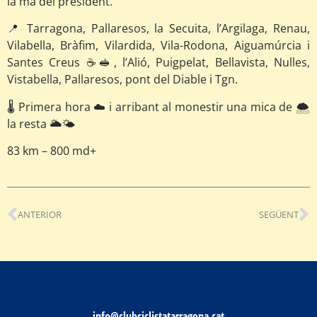
la mà del president.
📍 Tarragona, Pallaresos, la Secuita, l’Argilaga, Renau,
Vilabella, Bràfim, Vilardida, Vila-Rodona, Aiguamúrcia i
Santes Creus ☕🥪, l’Alió, Puigpelat, Bellavista, Nulles,
Vistabella, Pallaresos, pont del Diable i Tgn.
🌡️ Primera hora ☁️ i arribant al monestir una mica de 🌨️
la resta 🌥️🌤️
83 km – 800 md+
ANTERIOR
SEGÜENT
info@clubciclistatarragona.cat