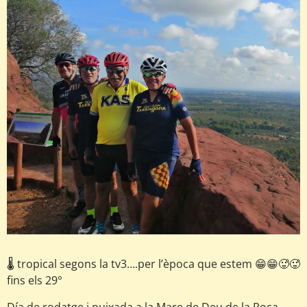
🌡 tropical segons la tv3….per l’època que estem 😁😁🥵🥵
fins els 29°
Día de rodatge i puixada a la Mare de Deu de la Roca…