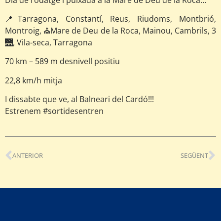
📍Tarragona, Constantí, Reus, Riudoms, Montbrió,
Montroig, ⛪Mare de Deu de la Roca, Mainou, Cambrils, 3
🌉, Vila-seca, Tarragona
70 km – 589 m desnivell positiu
22,8 km/h mitja
I dissabte que ve, al Balneari del Cardó!!!
Estrenem #sortidesentren
ANTERIOR
SEGÜENT