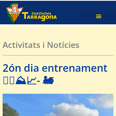
ACTIVITATS I NOTÍCIES
Activitats i Notícies
2ón dia entrenament
🚴‍♀️⛰📈- 🚂